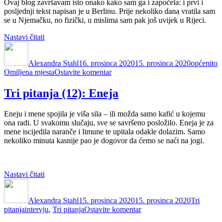
Ovaj blog završavam isto onako kako sam ga i započela: i prvi i
posljednji tekst napisan je u Berlinu. Prije nekoliko dana vratila sam
se u Njemačku, no fizički, u mislima sam pak još uvijek u Rijeci.
“Bok,
Nastavi čitati
Autor
Rijeka!
Objavljeno
Kategorij
O
Vidimo
dana
Alexandra Stahl
se!”
16. prosinca 2020
15. prosinca 2020
općenito
na
Omiljena mjesta
Ostavite komentar
Bok,
Rijeka!
Tri pitanja (12): Eneja
Vidimo
se!
Eneju i mene spojila je viša sila – ili možda samo kafić u kojemu
ona radi. U svakomu slučaju, sve se savršeno posložilo. Eneja je za
mene iscijedila naranče i limune te upitala odakle dolazim. Samo
nekoliko minuta kasnije pao je dogovor da ćemo se naći na jogi.
“Tri
Nastavi čitati
Autor
pitanja
Objavljeno
Kategorij
(12):
dana
Alexandra Stahl
Eneja”
15. prosinca 2020
15. prosinca 2020
Tri
Oznake
na
pitanja
intervju
,
Tri pitanja
Ostavite komentar
Tri