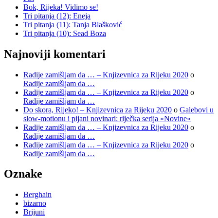
Bok, Rijeka! Vidimo se!
Tri pitanja (12): Eneja
Tri pitanja (11): Tanja Blašković
Tri pitanja (10): Sead Boza
Najnoviji komentari
Radije zamišljam da … – Knjizevnica za Rijeku 2020
o
Radije zamišljam da …
Radije zamišljam da … – Knjizevnica za Rijeku 2020
o
Radije zamišljam da …
Do skora, Rijeko! – Knjizevnica za Rijeku 2020
o
Galebovi u
slow-motionu i pijani novinari: riječka serija »Novine«
Radije zamišljam da … – Knjizevnica za Rijeku 2020
o
Radije zamišljam da …
Radije zamišljam da … – Knjizevnica za Rijeku 2020
o
Radije zamišljam da …
Oznake
Berghain
bizarno
Brijuni