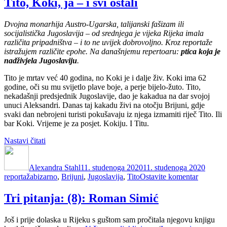
Tito, Koki, ja – i svi ostali
(9):
SPECIJALNO
Dvojna monarhija Austro-Ugarska, talijanski fašizam ili
IZDANJE
socijalistička Jugoslavija – od srednjega je vijeka Rijeka imala
različita pripadništva – i to ne uvijek dobrovoljno. Kroz reportaže
istražujem različite epohe. Na današnjemu repertoaru:
ptica koja je
nadživjela Jugoslaviju
.
Tito je mrtav već 40 godina, no Koki je i dalje živ. Koki ima 62
godine, oči su mu svijetlo plave boje, a perje bijelo-žuto. Tito,
nekadašnji predsjednik Jugoslavije, dao je kakadua na dar svojoj
unuci Aleksandri. Danas taj kakadu živi na otočju Brijuni, gdje
svaki dan nebrojeni turisti pokušavaju iz njega izmamiti riječ Tito. Ili
bar Koki. Vrijeme je za posjet. Kokiju. I Titu.
“Tito,
Nastavi čitati
Autor
Koki,
Objavljeno
Katego
ja
dana
Alexandra Stahl
–
11. studenoga 2020
11. studenoga 2020
Oznake
na
reportaža
bizarno
i
,
Brijuni
,
Jugoslavija
,
Tito
Ostavite komentar
Tito,
svi
Koki,
ostali”
Tri pitanja: (8): Roman Simić
ja
–
Još i prije dolaska u Rijeku s guštom sam pročitala njegovu knjigu
i