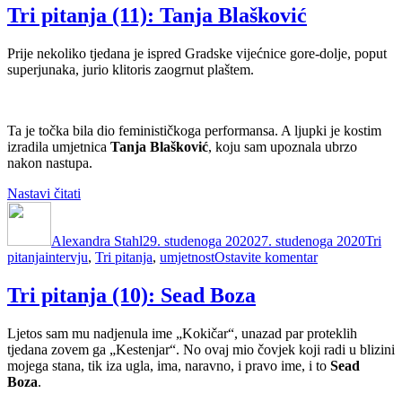
pitanja
Tri pitanja (11): Tanja Blašković
(12):
Eneja
Prije nekoliko tjedana je ispred Gradske vijećnice gore-dolje, poput
superjunaka, jurio klitoris zaogrnut plaštem.
Ta je točka bila dio feminističkoga performansa. A ljupki je kostim
izradila umjetnica
Tanja Blašković
, koju sam upoznala ubrzo
nakon nastupa.
“Tri
Nastavi čitati
Autor
pitanja
Objavljeno
Katego
(11):
dana
Alexandra Stahl
Tanja
29. studenoga 2020
27. studenoga 2020
Tri
Oznake
na
pitanja
intervju
Blašković”
,
Tri pitanja
,
umjetnost
Ostavite komentar
Tri
pitanja
Tri pitanja (10): Sead Boza
(11):
Tanja
Ljetos sam mu nadjenula ime „Kokičar“, unazad par proteklih
Blašković
tjedana zovem ga „Kestenjar“. No ovaj mio čovjek koji radi u blizini
mojega stana, tik iza ugla, ima, naravno, i pravo ime, i to
Sead
Boza
.