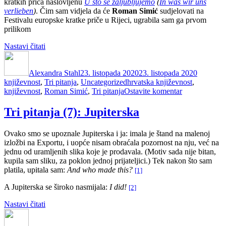
kratkih priča naslovljenu
U što se zaljubljujemo
(
In was wir uns
svi
verlieben
)
. Čim sam vidjela da će
Roman Simić
sudjelovati na
ostali
Festivalu europske kratke priče u Rijeci, ugrabila sam ga prvom
prilikom
“Tri
Nastavi čitati
Autor
pitanja:
Objavljeno
Kategori
(8):
dana
Alexandra Stahl
Roman
23. listopada 2020
23. listopada 2020
Oznake
književnost
,
Tri pitanja
Simić”
,
Uncategorized
hrvatska književnost
,
na
književnost
,
Roman Simić
,
Tri pitanja
Ostavite komentar
Tri
pitanja:
Tri pitanja (7): Jupiterska
(8):
Roman
Ovako smo se upoznale Jupiterska i ja: imala je štand na malenoj
Simić
izložbi na Exportu, i uopće nisam obraćala pozornost na nju, već na
jednu od uramljenih slika koje je prodavala. (Motiv sada nije bitan,
kupila sam sliku, za poklon jednoj prijateljici.) Tek nakon što sam
platila, upitala sam:
And who made this?
[1]
A Jupiterska se široko nasmijala:
I did!
[2]
“Tri
Nastavi čitati
Autor
pitanja
Objavljeno
Kategorije
Oznak
(7):
dana