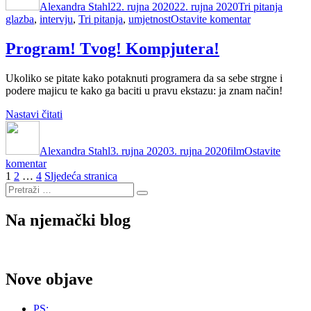
Alexandra Stahl
Jupiterska”
22. rujna 2020
22. rujna 2020
Tri pitanja
na
glazba
,
intervju
,
Tri pitanja
,
umjetnost
Ostavite komentar
Tri
pitanja
Program! Tvog! Kompjutera!
(7):
Jupiterska
Ukoliko se pitate kako potaknuti programera da sa sebe strgne i
podere majicu te kako ga baciti u pravu ekstazu: ja znam način!
“Program!
Nastavi čitati
Autor
Tvog!
Objavljeno
Kategorije
Kompjutera!”
dana
Alexandra Stahl
3. rujna 2020
3. rujna 2020
film
Ostavite
na
komentar
Brojevi
Stranica
Stranica
Stranica
Program!
1
2
…
4
Sljedeća stranica
Pretraži:
Tvog!
stranica
Pretraži
Kompjutera!
objava
Na njemački blog
Nove objave
PS: