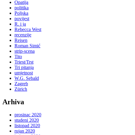
Opatija
politika
Poljska
povijest
R. i ja
Rebecca West
recenzije
Reisen
Roman Simić
strip-scena
Tito
Triest/Trst
Tri pitanja
umjetnost
W.G. Sebald
Zagreb
Zürich
Arhiva
prosinac 2020
studeni 2020
listopad 2020
rujan 2020