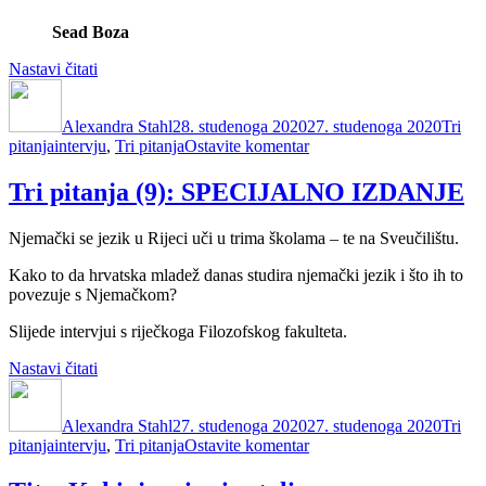
Sead Boza
“Tri
Nastavi čitati
Autor
pitanja
Objavljeno
Katego
(10):
dana
Alexandra Stahl
Sead
28. studenoga 2020
27. studenoga 2020
Tri
Oznake
na
pitanja
intervju
Boza”
,
Tri pitanja
Ostavite komentar
Tri
pitanja
Tri pitanja (9): SPECIJALNO IZDANJE
(10):
Sead
Njemački se jezik u Rijeci uči u trima školama – te na Sveučilištu.
Boza
Kako to da hrvatska mladež danas studira njemački jezik i što ih to
povezuje s Njemačkom?
Slijede intervjui s riječkoga Filozofskog fakulteta.
“Tri
Nastavi čitati
Autor
pitanja
Objavljeno
Katego
(9):
dana
Alexandra Stahl
SPECIJALNO
27. studenoga 2020
27. studenoga 2020
Tri
Oznake
na
pitanja
intervju
IZDANJE”
,
Tri pitanja
Ostavite komentar
Tri
pitanja