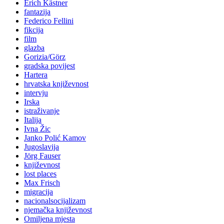
Erich Kästner
fantazija
Federico Fellini
fikcija
film
glazba
Gorizia/Görz
gradska povijest
Hartera
hrvatska književnost
intervju
Irska
istraživanje
Italija
Ivna Žic
Janko Polić Kamov
Jugoslavija
Jörg Fauser
književnost
lost places
Max Frisch
migracija
nacionalsocijalizam
njemačka književnost
Omiljena mjesta