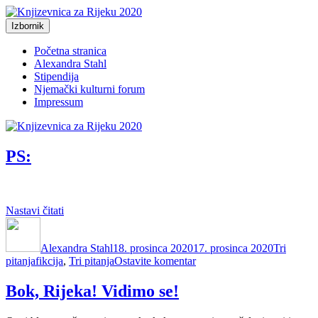
Preskoči
na
Izbornik
Just another WordPress site
sadržaj
Knjizevnica za Rijeku 2020
Početna stranica
Alexandra Stahl
Stipendija
Njemački kulturni forum
Impressum
PS:
“PS:”
Nastavi čitati
Autor
Objavljeno
Kategorij
dana
Alexandra Stahl
18. prosinca 2020
17. prosinca 2020
Tri
Oznake
na
pitanja
fikcija
,
Tri pitanja
Ostavite komentar
PS:
Bok, Rijeka! Vidimo se!