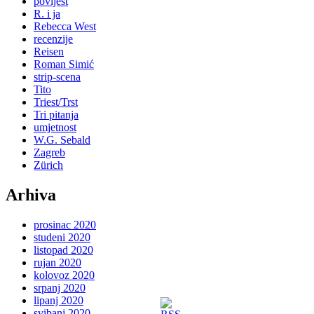
povijest
R. i ja
Rebecca West
recenzije
Reisen
Roman Simić
strip-scena
Tito
Triest/Trst
Tri pitanja
umjetnost
W.G. Sebald
Zagreb
Zürich
Arhiva
prosinac 2020
studeni 2020
listopad 2020
rujan 2020
kolovoz 2020
srpanj 2020
lipanj 2020
svibanj 2020