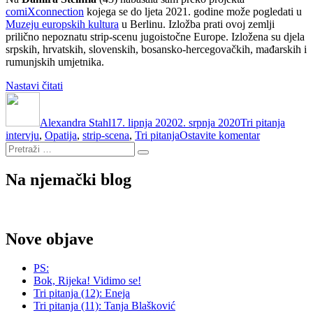
comiXconnection
kojega se do ljeta 2021. godine može pogledati u
Muzeju europskih kultura
u Berlinu. Izložba prati ovoj zemlji
prilično nepoznatu strip-scenu jugoistočne Europe. Izložena su djela
srpskih, hrvatskih, slovenskih, bosansko-hercegovačkih, mađarskih i
rumunjskih umjetnika.
“Tri
Nastavi čitati
Autor
pitanja
Objavljeno
Kategorije
Oznak
(2)
dana
Alexandra Stahl
–
17. lipnja 2020
2. srpnja 2020
Tri pitanja
na
intervju
,
Opatija
Damir
,
strip-scena
,
Tri pitanja
Ostavite komentar
Pretraži:
Tri
Steinfl”
Pretraži
pitanja
(2)
Na njemački blog
–
Damir
Steinfl
Nove objave
PS:
Bok, Rijeka! Vidimo se!
Tri pitanja (12): Eneja
Tri pitanja (11): Tanja Blašković