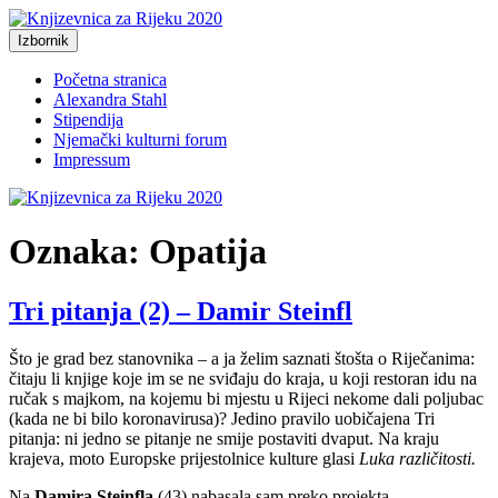
Preskoči
na
Izbornik
Knjizevnica za Rijeku 2020
Just another WordPress site
sadržaj
Početna stranica
Alexandra Stahl
Stipendija
Njemački kulturni forum
Impressum
Oznaka:
Opatija
Tri pitanja (2) – Damir Steinfl
Što je grad bez stanovnika – a ja želim saznati štošta o Riječanima:
čitaju li knjige koje im se ne sviđaju do kraja, u koji restoran idu na
ručak s majkom, na kojemu bi mjestu u Rijeci nekome dali poljubac
(kada ne bi bilo koronavirusa)? Jedino pravilo uobičajena Tri
pitanja: ni jedno se pitanje ne smije postaviti dvaput. Na kraju
krajeva, moto Europske prijestolnice kulture glasi
Luka različitosti.
Na
Damira Steinfla
(43) nabasala sam preko projekta