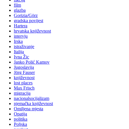
film
glazba
Gorizia/Görz
gradska povijest
Hartera
hrvatska književnost
intervju
Irska
istraživanje
Italija
Ivna Žic
Janko Polić Kamov
Jugoslavija
Jörg Fauser
književnost
lost places
Max Frisch
migracija
nacionalsocijalizam
njemačka književnost
Omiljena mjesta
Opatija
politika
Poljska