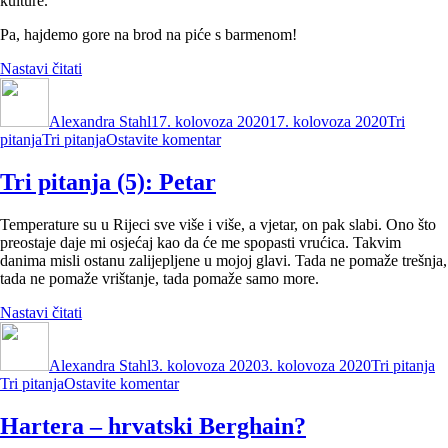
kulture.
Pa, hajdemo gore na brod na piće s barmenom!
“Tri
Nastavi čitati
Autor
pitanja
Objavljeno
Kategorij
(6):
dana
Alexandra Stahl
Zoran
17. kolovoza 2020
17. kolovoza 2020
Tri
Oznake
na
pitanja
Tri pitanja
Herenda”
Ostavite komentar
Tri
pitanja
Tri pitanja (5): Petar
(6):
Zoran
Temperature su u Rijeci sve više i više, a vjetar, on pak slabi. Ono što
Herenda
preostaje daje mi osjećaj kao da će me spopasti vrućica. Takvim
danima misli ostanu zalijepljene u mojoj glavi. Tada ne pomaže trešnja,
tada ne pomaže vrištanje, tada pomaže samo more.
“Tri
Nastavi čitati
Autor
pitanja
Objavljeno
Kategorije
O
(5):
dana
Alexandra Stahl
Petar”
3. kolovoza 2020
3. kolovoza 2020
Tri pitanja
na
Tri pitanja
Ostavite komentar
Tri
pitanja
Hartera – hrvatski Berghain?
(5):