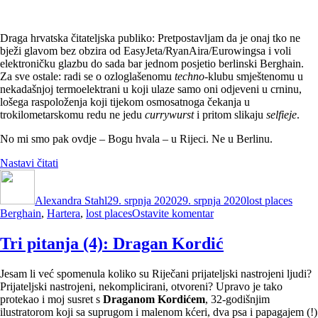
Petar
Draga hrvatska čitateljska publiko: Pretpostavljam da je onaj tko ne
bježi glavom bez obzira od EasyJeta/RyanAira/Eurowingsa i voli
elektroničku glazbu do sada bar jednom posjetio berlinski Berghain.
Za sve ostale: radi se o ozloglašenomu
techno
-klubu smještenomu u
nekadašnjoj termoelektrani u koji ulaze samo oni odjeveni u crninu,
lošega raspoloženja koji tijekom osmosatnoga čekanja u
trokilometarskomu redu ne jedu
currywurst
i pritom slikaju
selfieje
.
No mi smo pak ovdje – Bogu hvala – u Rijeci. Ne u Berlinu.
“Hartera
Nastavi čitati
Autor
–
Objavljeno
Kategorije
Ozna
hrvatski
dana
Alexandra Stahl
Berghain?”
29. srpnja 2020
29. srpnja 2020
lost places
na
Berghain
,
Hartera
,
lost places
Ostavite komentar
Hartera
–
Tri pitanja (4): Dragan Kordić
hrvatski
Berghain?
Jesam li već spomenula koliko su Riječani prijateljski nastrojeni ljudi?
Prijateljski nastrojeni, nekomplicirani, otvoreni? Upravo je tako
protekao i moj susret s
Draganom Kordićem
, 32-godišnjim
ilustratorom koji sa suprugom i malenom kćeri, dva psa i papagajem (!)