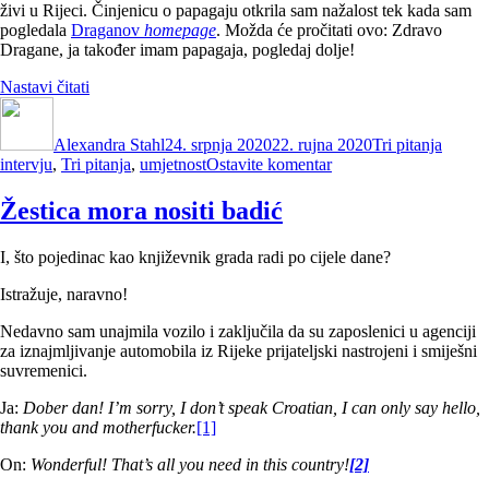
živi u Rijeci. Činjenicu o papagaju otkrila sam nažalost tek kada sam
pogledala
Draganov
homepage
. Možda će pročitati ovo: Zdravo
Dragane, ja također imam papagaja, pogledaj dolje!
“Tri
Nastavi čitati
Autor
pitanja
Objavljeno
Kategorije
Oznak
(4):
dana
Alexandra Stahl
Dragan
24. srpnja 2020
22. rujna 2020
Tri pitanja
na
intervju
,
Tri pitanja
Kordić”
,
umjetnost
Ostavite komentar
Tri
pitanja
Žestica mora nositi badić
(4):
Dragan
I, što pojedinac kao književnik grada radi po cijele dane?
Kordić
Istražuje, naravno!
Nedavno sam unajmila vozilo i zaključila da su zaposlenici u agenciji
za iznajmljivanje automobila iz Rijeke prijateljski nastrojeni i smiješni
suvremenici.
Ja:
Dober dan! I’m sorry, I don’t speak Croatian, I can only say hello,
thank you and motherfucker.
[1]
On:
Wonderful! That’s all you need in this country!
[2]