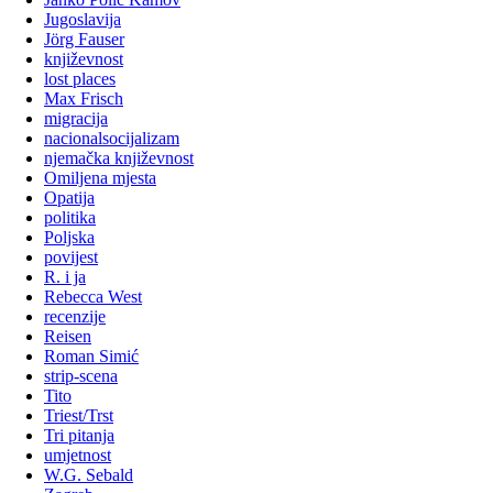
Jugoslavija
Jörg Fauser
književnost
lost places
Max Frisch
migracija
nacionalsocijalizam
njemačka književnost
Omiljena mjesta
Opatija
politika
Poljska
povijest
R. i ja
Rebecca West
recenzije
Reisen
Roman Simić
strip-scena
Tito
Triest/Trst
Tri pitanja
umjetnost
W.G. Sebald