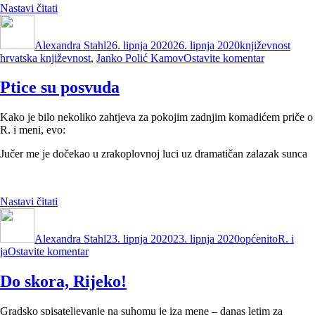
“Tko
Nastavi čitati
Autor
je
Objavljeno
Kategorije
Ozna
zapravo
dana
Alexandra Stahl
Kamov?”
26. lipnja 2020
26. lipnja 2020
književnost
na
hrvatska književnost
,
Janko Polić Kamov
Ostavite komentar
Tko
je
Ptice su posvuda
zapravo
Kamov?
Kako je bilo nekoliko zahtjeva za pokojim zadnjim komadićem priče o
R. i meni, evo:
Jučer me je dočekao u zrakoplovnoj luci uz dramatičan zalazak sunca
“Ptice
Nastavi čitati
Autor
su
Objavljeno
Kategorije
Oznake
posvuda”
dana
Alexandra Stahl
23. lipnja 2020
23. lipnja 2020
općenito
R. i
na
ja
Ostavite komentar
Ptice
su
Do skora, Rijeko!
posvuda
Gradsko spisateljevanje na suhomu je iza mene – danas letim za