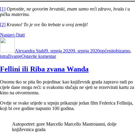
[1]
Oprostite, ne govorim hrvatski, znam samo reći zdravo, hvala i u
pičku materinu.
[2]
Krasno! To je sve što trebate u ovoj zemlji!
“Žestica
Nastavi čitati
Autor
mora
Objavljeno
Kategorije
Oznake
nositi
dana
Alexandra Stahl
badić”
9. srpnja 2020
9. srpnja 2020
općenito
bizarno
,
na
istraživanje
Ostavite komentar
Žestica
mora
Fellini ili Riba zvana Wanda
nositi
badić
Onomu tko se pita što pojedinac kao književnik grada zapravo radi po
cijele dane mogu reći: u svakomu slučaju ne sjeti se rezervirati kartu za
kino na otvorenomu.
Ovdje se svake srijede u srpnju prikazuje jedan film Federica Fellinija,
koji bi ove godine napunio 100 godina.
Autoportret: gore Marcello Marcello Mastroianni, dolje
književnica grada