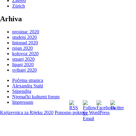
Zagreb
Zürich
Arhiva
prosinac 2020
studeni 2020
listopad 2020
rujan 2020
kolovoz 2020
srpanj 2020
lipanj 2020
svibanj 2020
Početna stranica
Alexandra Stahl
Stipendija
Njemački kulturni forum
Impressum
Knjizevnica za Rijeku 2020
Ponosno pokreće WordPress