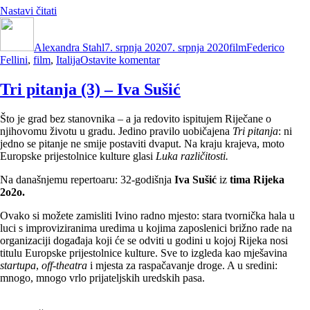
“Fellini
Nastavi čitati
Autor
ili
Objavljeno
Kategorije
Oznake
Riba
dana
Alexandra Stahl
zvana
7. srpnja 2020
7. srpnja 2020
film
Federico
na
Fellini
,
film
,
Wanda”
Italija
Ostavite komentar
Fellini
ili
Tri pitanja (3) – Iva Sušić
Riba
zvana
Što je grad bez stanovnika – a ja redovito ispitujem Riječane o
Wanda
njihovomu životu u gradu. Jedino pravilo uobičajena
Tri pitanja
: ni
jedno se pitanje ne smije postaviti dvaput. Na kraju krajeva, moto
Europske prijestolnice kulture glasi
Luka različitosti.
Na današnjemu repertoaru: 32-godišnja
Iva Sušić
iz
tima Rijeka
2o2o.
Ovako si možete zamisliti Ivino radno mjesto: stara tvornička hala u
luci s improviziranima uredima u kojima zaposlenici brižno rade na
organizaciji događaja koji će se odviti u godini u kojoj Rijeka nosi
titulu Europske prijestolnice kulture. Sve to izgleda kao mješavina
startupa
,
off-theatra
i mjesta za raspačavanje droge. A u sredini:
mnogo, mnogo vrlo prijateljskih uredskih pasa.