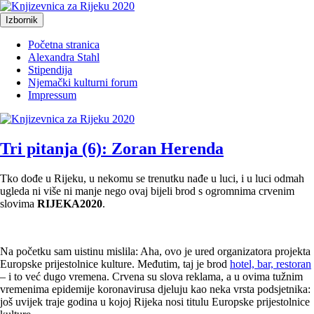
Preskoči
na
Izbornik
Just another WordPress site
sadržaj
Knjizevnica za Rijeku 2020
Početna stranica
Alexandra Stahl
Stipendija
Njemački kulturni forum
Impressum
Tri pitanja (6): Zoran Herenda
Tko dođe u Rijeku, u nekomu se trenutku nađe u luci, i u luci odmah
ugleda ni više ni manje nego ovaj bijeli brod s ogromnima crvenim
slovima
RIJEKA2020
.
Na početku sam uistinu mislila: Aha, ovo je ured organizatora projekta
Europske prijestolnice kulture. Međutim, taj je brod
hotel, bar, restoran
– i to već dugo vremena. Crvena su slova reklama, a u ovima tužnim
vremenima epidemije koronavirusa djeluju kao neka vrsta podsjetnika:
još uvijek traje godina u kojoj Rijeka nosi titulu Europske prijestolnice