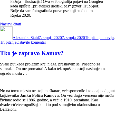
Pažnja – ilustracija! Ova se fotografija pojavi na Googleu
kada upišete „prijateljski uredski pas“ (izvor: HubSpot).
Bolje da sam fotografirala prave pse koji su dio tima
Rijeka 2020.
“Tri
Nastavi čitati
Autor
pitanja
Objavljeno
Kategorije
Oznake
(3)
dana
Alexandra Stahl
–
7. srpnja 2020
7. srpnja 2020
Tri pitanja
intervju
,
na
Tri pitanja
Ostavite komentar
Iva
Tri
Sušić”
pitanja
Tko je zapravo Kamov?
(3)
–
Svaki put kada prolazim kraj njega, prestravim se. Posebno za
Iva
sumraka. On me promatra! A kako tek opušteno stoji naslonjen na
Sušić
ogradu mosta …
No na tomu mjestu ne stoji muškarac, već spomenik: i to onaj podignut
književniku
Janku Poliću Kamovu
. On već dugo vremena nije među
živima: rodio se 1886. godine, a već je 1910. preminuo. Kao
dvadesetčetverogodišnjak – i to pod sumnjivim okolnostima u
Barceloni.