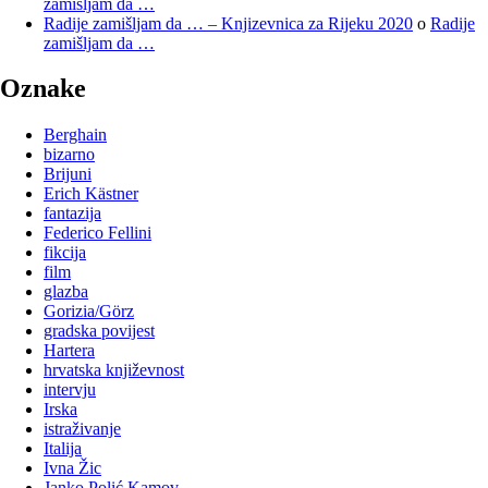
zamišljam da …
Radije zamišljam da … – Knjizevnica za Rijeku 2020
o
Radije
zamišljam da …
Oznake
Berghain
bizarno
Brijuni
Erich Kästner
fantazija
Federico Fellini
fikcija
film
glazba
Gorizia/Görz
gradska povijest
Hartera
hrvatska književnost
intervju
Irska
istraživanje
Italija
Ivna Žic
Janko Polić Kamov