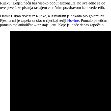
Rijeku! Letjeti neću baš visoko poput astronauta, no svejedno se od
ove prve faze pisanja rastajem eteričnim pozdravom iz devedesetih.
Damir Urban dolazi iz Rijeke, a
Astronaut
je nekada bio golemi hit.
Pjesma mi je zapela za oko u riječkoj seriji
Novine
. Pomalo patetična,
pomalo melankolična – pristaje ljetu. Koje je inače danas započelo.