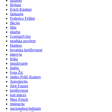
bizarno
Brijuni
Erich Kästner
fantazija
Federico Fellini
fikcija
film
glazba
Gorizia/Görz
gradska povijest
Hartera
hrvatska književnost
intervju
Irska
istraživanje
Italija
Ivna Žic
Janko Polić Kamov
Jugoslavija
Jörg Fauser
književnost
lost places
Max Frisch
migracija
nacionalsocijalizam