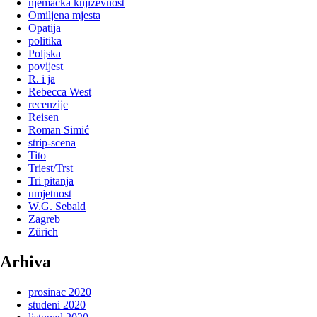
njemačka književnost
Omiljena mjesta
Opatija
politika
Poljska
povijest
R. i ja
Rebecca West
recenzije
Reisen
Roman Simić
strip-scena
Tito
Triest/Trst
Tri pitanja
umjetnost
W.G. Sebald
Zagreb
Zürich
Arhiva
prosinac 2020
studeni 2020