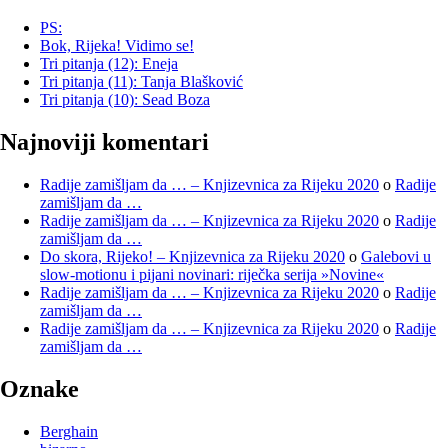
PS:
Bok, Rijeka! Vidimo se!
Tri pitanja (12): Eneja
Tri pitanja (11): Tanja Blašković
Tri pitanja (10): Sead Boza
Najnoviji komentari
Radije zamišljam da … – Knjizevnica za Rijeku 2020
o
Radije
zamišljam da …
Radije zamišljam da … – Knjizevnica za Rijeku 2020
o
Radije
zamišljam da …
Do skora, Rijeko! – Knjizevnica za Rijeku 2020
o
Galebovi u
slow-motionu i pijani novinari: riječka serija »Novine«
Radije zamišljam da … – Knjizevnica za Rijeku 2020
o
Radije
zamišljam da …
Radije zamišljam da … – Knjizevnica za Rijeku 2020
o
Radije
zamišljam da …
Oznake
Berghain