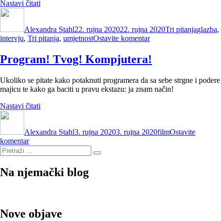
“Tri
Nastavi čitati
Autor
pitanja
Objavljeno
Kategorije
Oznake
(7):
dana
Alexandra Stahl
Jupiterska”
22. rujna 2020
22. rujna 2020
Tri pitanja
glazba
,
na
intervju
,
Tri pitanja
,
umjetnost
Ostavite komentar
Tri
pitanja
Program! Tvog! Kompjutera!
(7):
Jupiterska
Ukoliko se pitate kako potaknuti programera da sa sebe strgne i podere
majicu te kako ga baciti u pravu ekstazu: ja znam način!
“Program!
Nastavi čitati
Autor
Tvog!
Objavljeno
Kategorije
Kompjutera!”
dana
Alexandra Stahl
3. rujna 2020
3. rujna 2020
film
Ostavite
na
komentar
Pretraži:
Program!
Pretraži
Tvog!
Kompjutera!
Na njemački blog
Nove objave