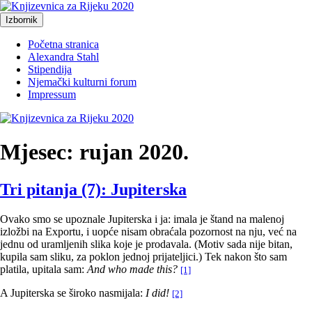
Preskoči
na
Izbornik
Knjizevnica za Rijeku 2020
Just another WordPress site
sadržaj
Početna stranica
Alexandra Stahl
Stipendija
Njemački kulturni forum
Impressum
Mjesec:
rujan 2020.
Tri pitanja (7): Jupiterska
Ovako smo se upoznale Jupiterska i ja: imala je štand na malenoj
izložbi na Exportu, i uopće nisam obraćala pozornost na nju, već na
jednu od uramljenih slika koje je prodavala. (Motiv sada nije bitan,
kupila sam sliku, za poklon jednoj prijateljici.) Tek nakon što sam
platila, upitala sam:
And who made this?
[1]
A Jupiterska se široko nasmijala:
I did!
[2]