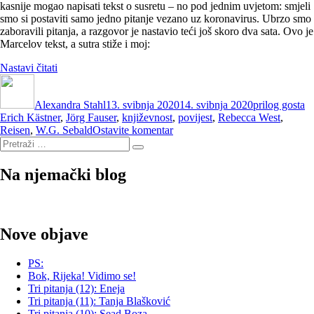
kasnije mogao napisati tekst o susretu – no pod jednim uvjetom: smjeli
smo si postaviti samo jedno pitanje vezano uz koronavirus. Ubrzo smo
zaboravili pitanja, a razgovor je nastavio teći još skoro dva sata. Ovo je
Marcelov tekst, a sutra stiže i moj:
“Susrela
Nastavi čitati
Autor
se
Objavljeno
Kategorije
O
dva
dana
Alexandra Stahl
književnika
13. svibnja 2020
14. svibnja 2020
prilog gosta
Erich Kästner
grada
,
Jörg Fauser
,
književnost
,
povijest
,
Rebecca West
,
na
Reisen
,
W.G. Sebald
(1)”
Ostavite komentar
Pretraži:
Susrela
Pretraži
se
dva
Na njemački blog
književnika
grada
(1)
Nove objave
PS:
Bok, Rijeka! Vidimo se!
Tri pitanja (12): Eneja
Tri pitanja (11): Tanja Blašković
Tri pitanja (10): Sead Boza