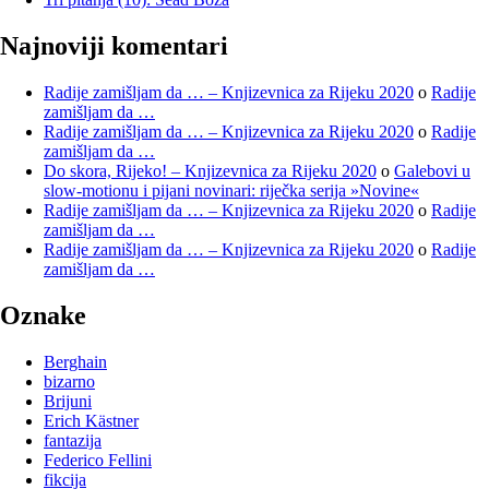
Najnoviji komentari
Radije zamišljam da … – Knjizevnica za Rijeku 2020
o
Radije
zamišljam da …
Radije zamišljam da … – Knjizevnica za Rijeku 2020
o
Radije
zamišljam da …
Do skora, Rijeko! – Knjizevnica za Rijeku 2020
o
Galebovi u
slow-motionu i pijani novinari: riječka serija »Novine«
Radije zamišljam da … – Knjizevnica za Rijeku 2020
o
Radije
zamišljam da …
Radije zamišljam da … – Knjizevnica za Rijeku 2020
o
Radije
zamišljam da …
Oznake
Berghain
bizarno
Brijuni
Erich Kästner
fantazija
Federico Fellini
fikcija