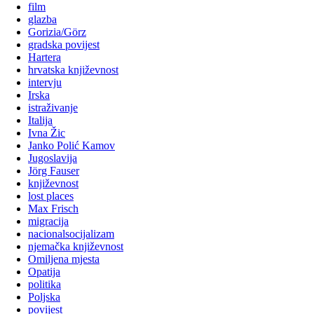
film
glazba
Gorizia/Görz
gradska povijest
Hartera
hrvatska književnost
intervju
Irska
istraživanje
Italija
Ivna Žic
Janko Polić Kamov
Jugoslavija
Jörg Fauser
književnost
lost places
Max Frisch
migracija
nacionalsocijalizam
njemačka književnost
Omiljena mjesta
Opatija
politika
Poljska
povijest