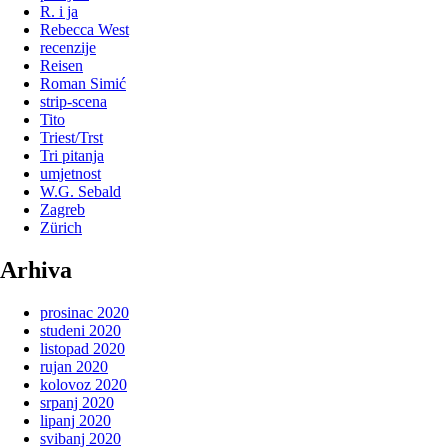
R. i ja
Rebecca West
recenzije
Reisen
Roman Simić
strip-scena
Tito
Triest/Trst
Tri pitanja
umjetnost
W.G. Sebald
Zagreb
Zürich
Arhiva
prosinac 2020
studeni 2020
listopad 2020
rujan 2020
kolovoz 2020
srpanj 2020
lipanj 2020
svibanj 2020