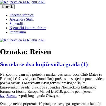
Preskoči
na
Izbornik
Knjizevnica za Rijeku 2020
Just another WordPress site
sadržaj
Početna stranica
Alexandra Stahl
Stipendija
Njemački kulturni forum
Impressum
Oznaka:
Reisen
Susrela se dva književnika grada (1)
Na Zoom-u vam nije potrebna maska, već samo boca Club-Matea (u
Berlinu) i čaša viskija (u Dundalku): prošli sam se tjedan putem video-
poziva sastala s
Marcelom Kruegerom
, prošlogodišnjim
književnikom grada. U sklopu stipendije Njemačkoga kulturnog
foruma za istočnu Europu Marcel je 2019. godine pet mjeseci
izvještavao
iz poljskoga grada
Olsztyna
.
Svaki je trebao pripremiti 10 pitanja za svojega sugovornika kako bi